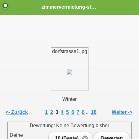
zimmervermietung-stendal
dorfstrasse1.jpg
Winter
<- Zurück
1
2
3
4
5
6
7
8
...
18
Weiter ->
Bewertung: Keine Bewertung bisher
Deine
10 (Beste)
Bewerten