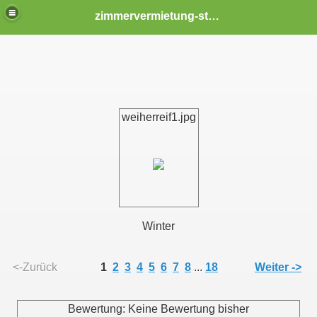
zimmervermietung-stendal
weiherreif1.jpg
Winter
<-Zurück
1
2
3
4
5
6
7
8
...
18
Weiter ->
Bewertung: Keine Bewertung bisher